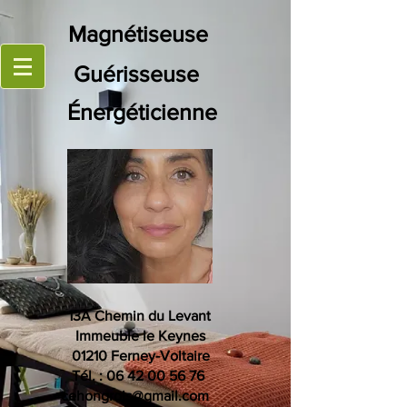
Magn
étiseuse
Guérisseuse
Énergéticienne
13A Chemin du Levant
Immeuble le Keynes
01210 Ferney-Voltaire
Tél. :
06 42 00 56 76
cehongrois@gmail.com