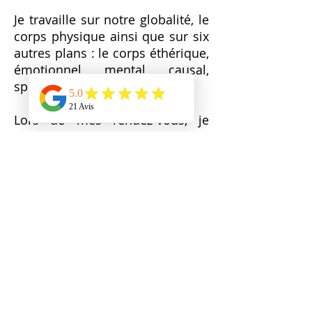
Je travaille sur notre globalité, le
corps physique ainsi que sur six
autres plans : le corps éthérique,
émotionnel, mental, causal,
spirituel et atmique…
Lors de mes rendez-vous, je
capte des messages à vous
transmettre comme une
guidance qui se fait
spontanément lors de la
canalisation énergétique.
J’utilise ma clairvoyance
uniquement pour trouver
l’origine de vos maux physiques
ou psychiques dans cette vie ou
dans vos vies antérieures, mais