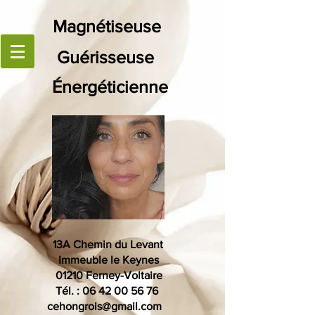
Magn
étiseuse
Guérisseuse
Énergéticienne
13A Chemin du Levant
Immeuble le Keynes
01210 Ferney-Voltaire
Tél. :
06 42 00 56 76
cehongrois@gmail.com